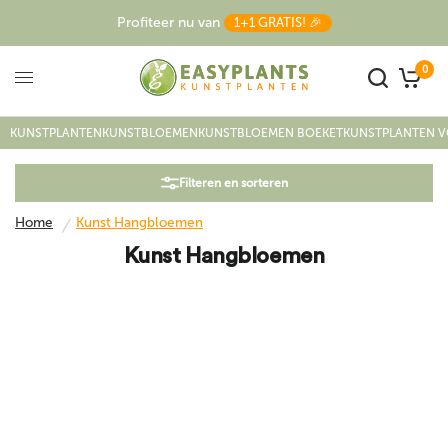
Profiteer nu van
1+1 GRATIS! 🎉
Home
/
Kunst Hangbloemen
0
KUNSTPLANTEN
KUNSTBLOEMEN
KUNSTBLOEMEN BOEKET
KUNSTPLANTEN V
Filteren en sorteren
Home
Kunst Hangbloemen
/
Kunst Hangbloemen