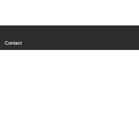
Contact
Easyplants B.V.
Andries Copierhof 4
3059 LM Rotterdam
Nederland
Let op: dit is geen retouradres.
Tel:
085 060 0271
E-mail:
klantenservice@easyplants.nl