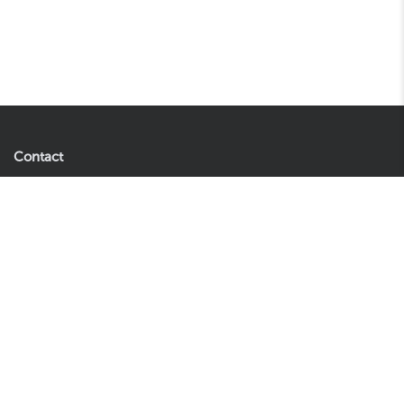
Contact
Easyplants B.V.
31,96
39,95
Ajouter au panier
Andries Copierhof 4
3059 LM Rotterdam
Nederland
Let op: dit is geen retouradres.
Tel:
085 060 0271
E-mail:
klantenservice@easyplants.nl