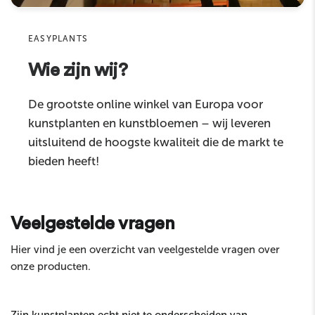
Sku
EASYPLANTS
Wie zijn wij?
Commentaire
De grootste online winkel van Europa voor
kunstplanten en kunstbloemen – wij leveren
uitsluitend de hoogste kwaliteit die de markt te
bieden heeft!
Envoyer
Veelgestelde vragen
Hier vind je een overzicht van veelgestelde vragen over
onze producten.
Zijn kunstplanten echt niet te onderscheiden van