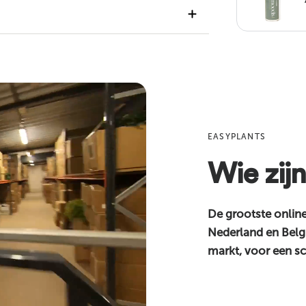
319310
graag verder!
270 cm
Pot 45–55 cm
ail
hoogwaardig kunststof
EASYPLANTS
hoge kwaliteit
Wie zijn
binnenshuis
kunstplanten
De grootste onlin
Nederland en Belgi
2-3 werkdagen
markt, voor een sc