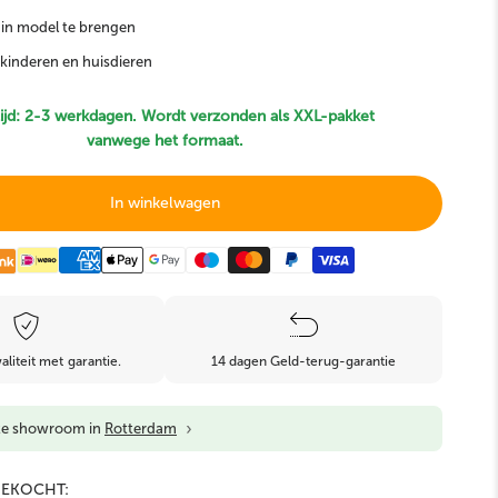
in model te brengen
Kunst Bonsai
Kunst Buxus & Conifeer
 kinderen en huisdieren
ijd: 2-3 werkdagen. Wordt verzonden als XXL-pakket
vanwege het formaat.
In winkelwagen
Kunst Grasplanten
Brandvertragend
aliteit met garantie.
14 dagen Geld-terug-garantie
›
ze showroom in
Rotterdam
GEKOCHT: