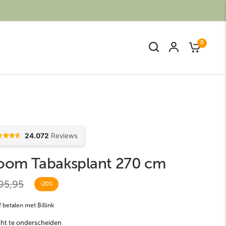
0
oom Tabaksplant 270 cm
Kunstpalm
Kunst Bamboe
95,95
-20%
 betalen met Billink
cht te onderscheiden