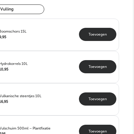
Vulling
Boomschors 15L
Toevoegen
9,95
Hydrokorrels 10L
Toevoegen
10,95
Vulkanische steentjes 10L
Toevoegen
16,95
Vulschuim 500ml – Plantfixatie
Toevoegen