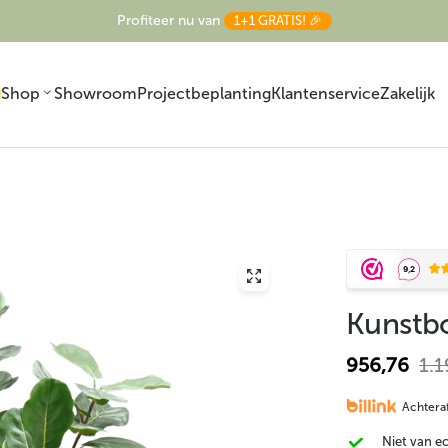
Profiteer nu van
1+1 GRATIS! 🎉
Shop
Showroom
Projectbeplanting
Klantenservice
Zakelijk
Kunstb
Kunst Strelitzia
Kunst Olijfboom
Kunst Ficus
956,76
1.1
Achteraf
Niet van e