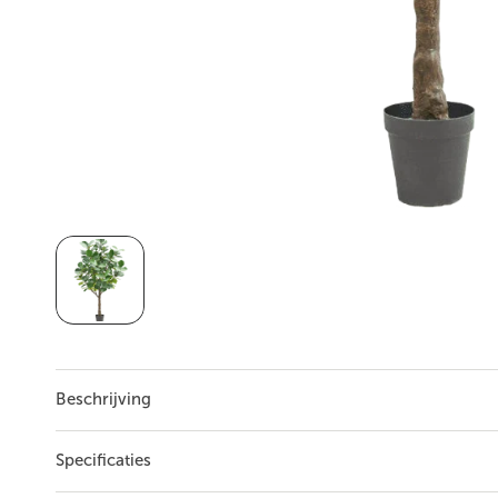
Beschrijving
...
Lees meer
Specificaties