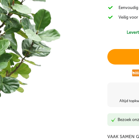
Eenvoudig 
Bloeiende
Kunst Cactus
Kunst Alocasia
Kunstplanten
Veilig voor
Levert
Kunst klimop
Kunst Monstera & Philo
Kunst vetplant
Altijd topkw
Bezoek on
VAAK SAMEN 