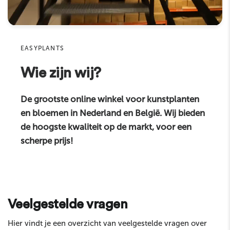
Materiaal
hoogwaardig kunststof
Sku
Eigenschappen
hoge kwaliteit
EASYPLANTS
Geschikt voor
binnenshuis
Reactie
Wie zijn wij?
Productcategorie
kunstplanten
De grootste online winkel voor kunstplanten
en bloemen in Nederland en België. Wij bieden
de hoogste kwaliteit op de markt, voor een
scherpe prijs!
Sturen
Veelgestelde vragen
Hier vindt je een overzicht van veelgestelde vragen over