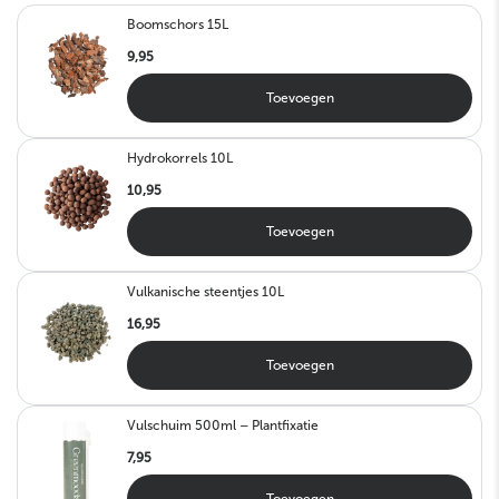
Boomschors 15L
9,95
Toevoegen
Hydrokorrels 10L
10,95
Toevoegen
Vulkanische steentjes 10L
16,95
Toevoegen
Vulschuim 500ml – Plantfixatie
7,95