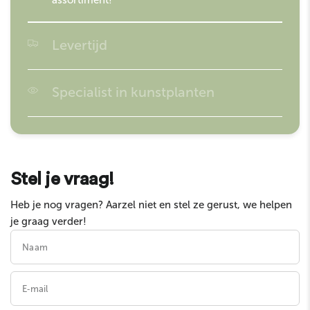
assortiment!
Levertijd
Besteld voor 16:00? Morgen in huis!
Specialist in kunstplanten
Easyplants is gespecialiseerd in kunstplanten en
garandeert de hoogste kwaliteit op de markt!
Stel je vraag!
Heb je nog vragen? Aarzel niet en stel ze gerust, we helpen
je graag verder!
Naam
E‑mail