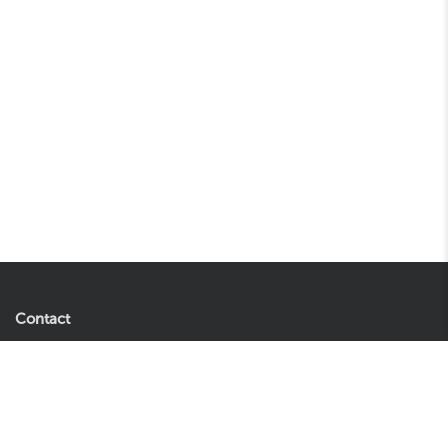
Contact
Easyplants B.V.
242,95
In winkelwagen
Andries Copierhof 4
3059 LM Rotterdam
Nederland