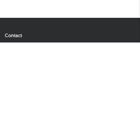
Contact
Easyplants B.V.
73,95
In winkelwagen
Andries Copierhof 4
3059 LM Rotterdam
Nederland
Let op: dit is geen retouradres.
Tel:
085 060 0271
E-mail:
klantenservice@easyplants.nl