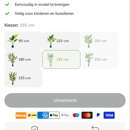
Eenvoudig in model te brengen
Veilig voor kinderen en huisdieren
Kiezen:
195 cm
90 cm
120 cm
165 cm
180 cm
195 cm
210 cm
235 cm
Uitverkocht