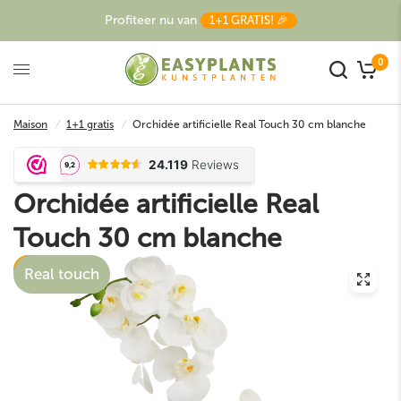
Profiteer nu van
1+1 GRATIS! 🎉
0
Maison
/
1+1 gratis
/
Orchidée artificielle Real Touch 30 cm blanche
Orchidée artificielle Real
Touch 30 cm blanche
1+1 gratis
Real touch