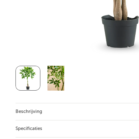
Beschrijving
...
Lees meer
Specificaties