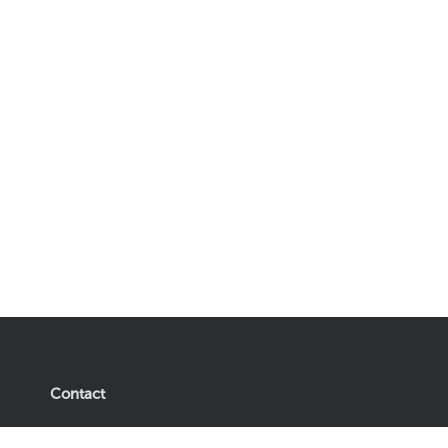
Contact
Easyplants B.V.
Plante artificielle Pachira 90 cm