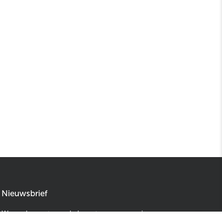
Nieuwsbrief
Wees als eerste op de hoogte van onze nieuwe