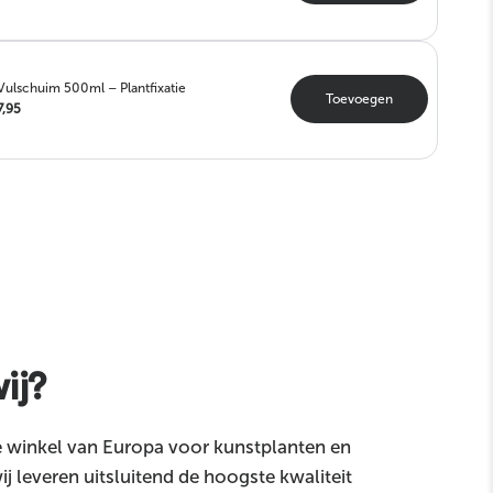
Vulschuim 500ml – Plantfixatie
Toevoegen
7,95
ij?
e winkel van Europa voor kunstplanten en
 leveren uitsluitend de hoogste kwaliteit