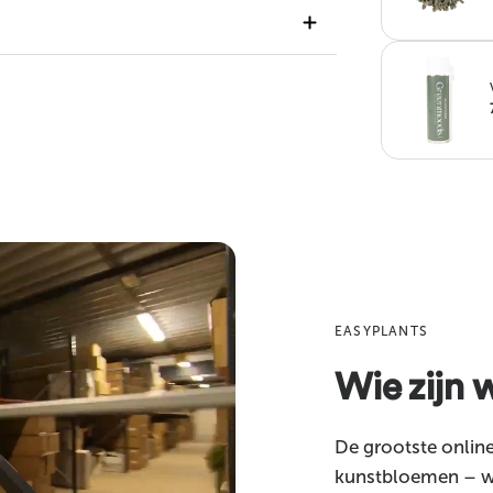
319263
graag verder!
mail
EASYPLANTS
Wie zijn w
De grootste onlin
kunstbloemen – wij