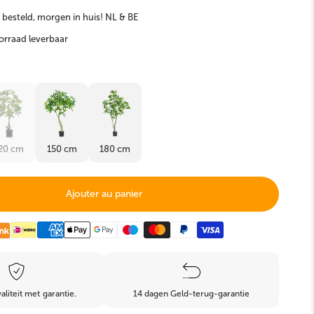
 besteld, morgen in huis! NL & BE
Kunst Bonsai
Kunst Buxus & Conifeer
oorraad leverbaar
20 cm
150 cm
180 cm
Kunst Grasplanten
Brandvertragend
Ajouter au panier
aliteit met garantie.
14 dagen Geld-terug-garantie