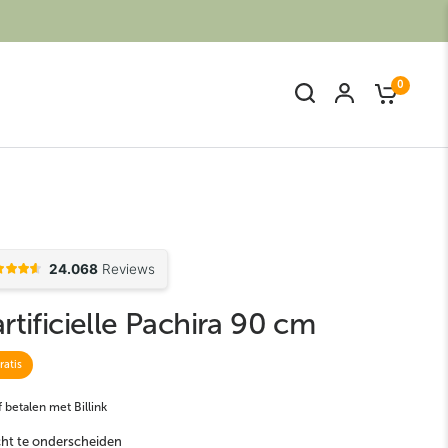
0
rtificielle Pachira 90 cm
Kunstpalm
Kunst Bamboe
ratis
 betalen met Billink
cht te onderscheiden