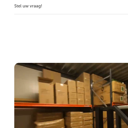
Stel uw vraag!
Numéro d'article
Als u nog vragen heeft, stel ze gerust. Wij helpen u 
Nom
E-
Product
Sku
Commentaire