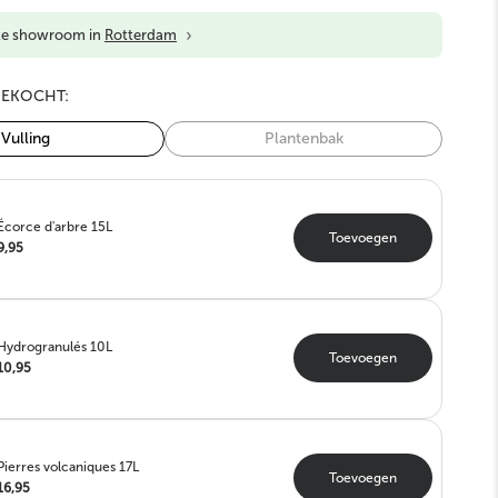
›
ze showroom in
Rotterdam
GEKOCHT:
Vulling
Plantenbak
Écorce d'arbre 15L
Toevoegen
9,95
Hydrogranulés 10L
Toevoegen
10,95
Pierres volcaniques 17L
Toevoegen
16,95