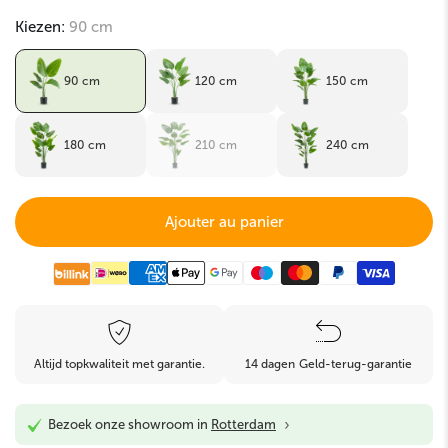
Kiezen:
90 cm
90 cm
120 cm
150 cm
180 cm
210 cm
240 cm
Ajouter au panier
Altijd topkwaliteit met garantie.
14 dagen Geld-terug-garantie
›
Bezoek onze showroom in
Rotterdam