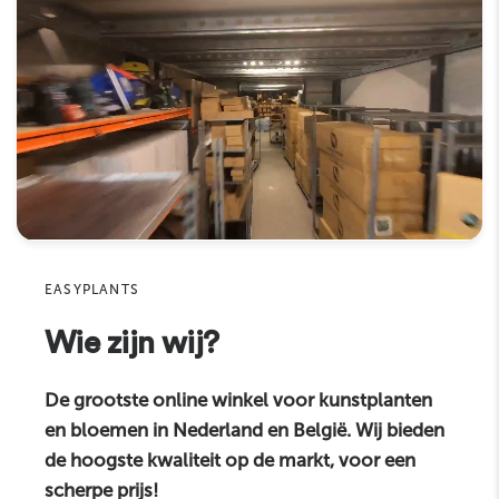
graag verder!
Lees meer
Diamètre de la plante (cm)
80 cm
Taille du pot (cm)
Ø15 - H13 cm
Nom
Couleur
Vert
E-mail
Pot décoratif de diamètre recommandé
Product
27 -35 cm
(cm)
Hauteur plante hors pot (cm)
117 cm
Sku
Espèce
strelitzia
EASYPLANTS
Commentaire
Wie zijn wij?
De grootste online winkel voor kunstplanten
en bloemen in Nederland en België. Wij bieden
de hoogste kwaliteit op de markt, voor een
scherpe prijs!