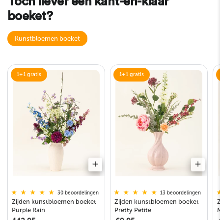
Toch liever een kant-en-klaar
boeket?
Kunstbloemen boeket
1+1 gratis
1+1 gratis
13 beoordelingen
30 beoordelingen
Zijden kunstbloemen boeket
Zijden kunstbloemen boeket
Pretty Petite
Purple Rain