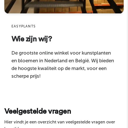
Geschikt voor
binnenshuis
Sku
Productcategorie
kunstbloemen
EASYPLANTS
Wie zijn wij?
Reactie
De grootste online winkel voor kunstplanten
en bloemen in Nederland en België. Wij bieden
de hoogste kwaliteit op de markt, voor een
scherpe prijs!
Sturen
Veelgestelde vragen
Hier vindt je een overzicht van veelgestelde vragen over