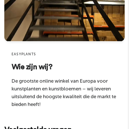
Aanbevolen diameter sierpot
Pot 45–55 cm
E‑mail
Kleur
Groen
Product
Materiaal
hoogwaardig kunststof
Sku
Eigenschappen
hoge kwaliteit
EASYPLANTS
Geschikt voor
binnenshuis
Wie zijn wij?
Reactie
Brandvertragend
ja
De grootste online winkel van Europa voor
Productcategorie
kunstplanten
kunstplanten en kunstbloemen – wij leveren
uitsluitend de hoogste kwaliteit die de markt te
bieden heeft!
Sturen