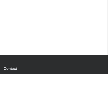
Contact
Easyplants B.V.
503,95
In winkelwagen
Andries Copierhof 4
3059 LM Rotterdam
Nederland
Let op: dit is geen retouradres.