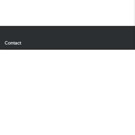
Contact
Easyplants B.V.
7,50
In winkelwagen
Andries Copierhof 4
3059 LM Rotterdam
Nederland
Let op: dit is geen retouradres.
Tel:
085 060 0271
E-mail:
klantenservice@easyplants.nl