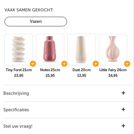
VAAK SAMEN GEKOCHT:
Vazen
Tiny Forst 21cm
Notes 25cm
Dust 20cm
Little Fairy 26cm
23,95
25,95
13,95
34,95
Beschrijving
...
Lees meer
Specificaties
Stel uw vraag!
Artikelnummer
530114