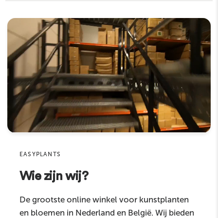
Totale hoogte
43 cm
Als u nog vragen heeft, stel ze gerust. Wij helpen u
graag verder!
Diameter
8 cm
Kleur
Rood
Naam
Materiaal
hoogwaardig kunststof en kunstzijde
E‑mail
Eigenschappen
Real touch
Product
Geschikt voor
binnenshuis
Sku
Productcategorie
kunstbloemen
EASYPLANTS
Wie zijn wij?
Reactie
De grootste online winkel voor kunstplanten
en bloemen in Nederland en België. Wij bieden