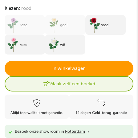
Kiezen:
rood
roze
geel
rood
roze
wit
In winkelwagen
Maak zelf een boeket
Altijd topkwaliteit met garantie.
14 dagen Geld-terug-garantie
›
Bezoek onze showroom in
Rotterdam