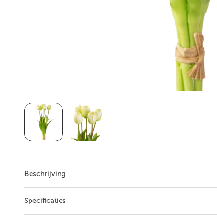
Beschrijving
...
Lees meer
Specificaties