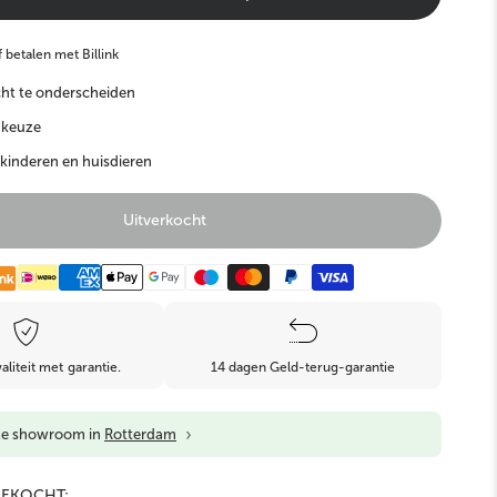
Kunst Bonsai
Kunst Buxus & Conifeer
 betalen met Billink
cht te onderscheiden
 keuze
 kinderen en huisdieren
Uitverkocht
Kunst Grasplanten
Brandvertragend
aliteit met garantie.
14 dagen Geld-terug-garantie
›
ze showroom in
Rotterdam
GEKOCHT: