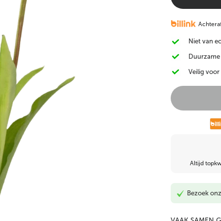
Bloeiende
Kunst Cactus
Kunst Alocasia
Achteraf
Kunstplanten
Niet van e
Duurzame
Veilig voor
Kunst klimop
Kunst Monstera & Philo
Kunst vetplant
Altijd topkw
Bezoek on
VAAK SAMEN 